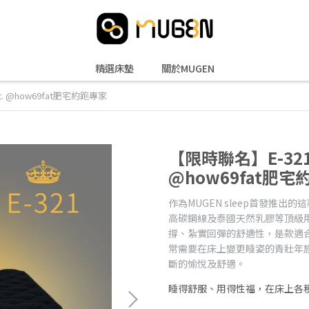
精選床墊
關於MUGEN
 @how69fat肥宅約跑專家
【限時聯名】E-32
@how69fat肥
作為MUGEN sleep首發推出的
高碳鋼線及泰國天然乳膠等頂級
撐、紮實回彈的舒適性，是款適
常需要在床上變更睡姿的青壯年族
斷的愉悅及舒適。
睡得舒服、用得性福，在床上各