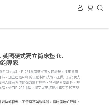
1 英國硬式獨立筒床墊 ft.
宅約跑專家
這款E Class級，E-231英國硬式獨立筒床墊，採用英國
用料，加上超過40年的工藝製作技術，提供具有高度支
合國人睡眠習慣的強力主打床墊，特別是喜愛翻身、時
群，使用E-231床墊，將可以更輕鬆地享受整晚不間
種姿勢都輕鬆，不管睡著與沒睡著，隨時隨地都舒服。